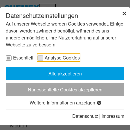
✕
Datenschutzeinstellungen
Wer wir sind
Zum Inhalt springen
Skip to page footer
Ihr Chemex-Team
Auf unserer Webseite werden Cookies verwendet. Einige
Unsere Philosophie
davon werden zwingend benötigt, während es uns
andere ermöglichen, Ihre Nutzererfahrung auf unserer
Unsere Standorte
Webseite zu verbessern.
Geschichte
Innovation
Essentiell
Analyse Cookies
Nachhaltigkeit
Produkte
So finden Sie zu uns
Karriere
Alle akzeptieren
Tele-Speiser
Tele-MT-System
Kompakt-Speiser
Nur essentielle Cookies akzeptieren
Einsteckkappen
Weitere Informationen anzeigen
Seiten-Speiser
Einsteckhülse
Kontakt zu unseren Standorten in
Datenschutz
|
Impressum
Service
Deutschland
Medien